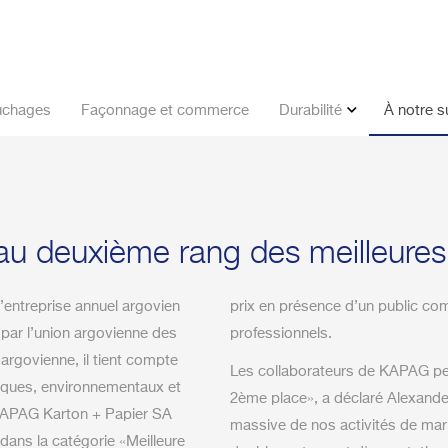
chages
Façonnage et commerce
Durabilité
À notre s
u deuxième rang des meilleures 
’entreprise annuel argovien
prix en présence d’un public c
 par l’union argovienne des
professionnels.
 argovienne, il tient compte
Les collaborateurs de KAPAG peuv
ques, environnementaux et
2ème place», a déclaré Alexande
 KAPAG Karton + Papier SA
massive de nos activités de mar
ans la catégorie «Meilleure